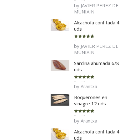
Rated
5
out
by JAVIER PEREZ DE
of 5
MUNIAIN
Alcachofa confitada 4
uds
Rated
5
out
by JAVIER PEREZ DE
of 5
MUNIAIN
Sardina ahumada 6/8
uds
Rated
5
out
by Arantxa
of 5
Boquerones en
vinagre 12 uds
Rated
5
out
by Arantxa
of 5
Alcachofa confitada 4
uds