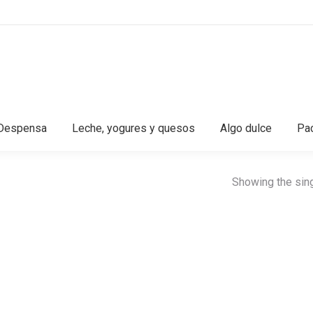
Despensa
Leche, yogures y quesos
Algo dulce
Pac
Showing the sing