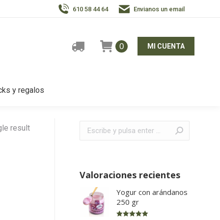
610 58 44 64
Envianos un email
0
MI CUENTA
ks y regalos
Buscar:
le result
Valoraciones recientes
Yogur con arándanos
250 gr