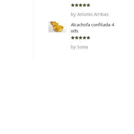
Rated
5
out
by Antonio Arribas
of 5
Alcachofa confitada 4
uds
Rated
5
out
by Sonia
of 5