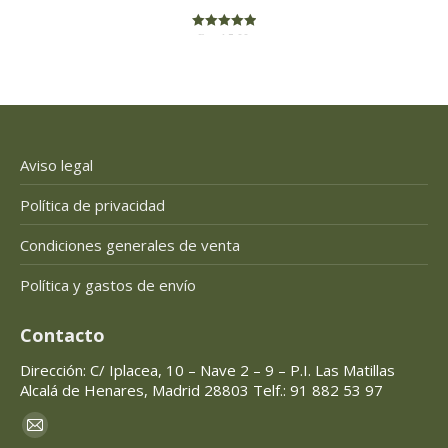
Rated
5.00
out of 5
Aviso legal
Política de privacidad
Condiciones generales de venta
Política y gastos de envío
Contacto
Dirección: C/ Iplacea, 10 – Nave 2 – 9 – P.I. Las Matillas
Alcalá de Henares, Madrid 28803 Telf.: 91 882 53 97
Encuéntranos en:
Mail