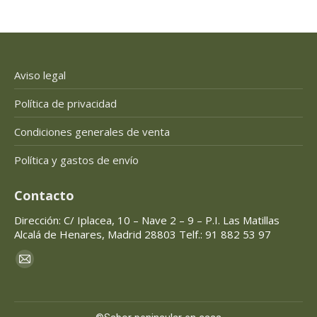
Aviso legal
Política de privacidad
Condiciones generales de venta
Política y gastos de envío
Contacto
Dirección: C/ Iplacea, 10 – Nave 2 – 9 – P.I. Las Matillas
Alcalá de Henares, Madrid 28803 Telf.: 91 882 53 97
Encuéntranos en:
Mail
page
opens