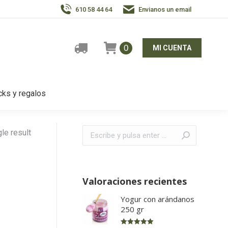
610 58 44 64
Envianos un email
0
MI CUENTA
ks y regalos
Buscar:
le result
Valoraciones recientes
Yogur con arándanos
250 gr