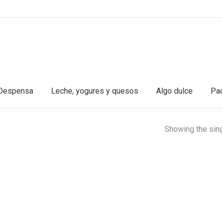
Despensa
Leche, yogures y quesos
Algo dulce
Pac
Showing the sing