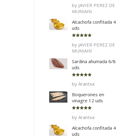
Rated
5
out
by JAVIER PEREZ DE
of 5
MUNIAIN
Alcachofa confitada 4
uds
Rated
5
out
by JAVIER PEREZ DE
of 5
MUNIAIN
Sardina ahumada 6/8
uds
Rated
5
out
by Arantxa
of 5
Boquerones en
vinagre 12 uds
Rated
5
out
by Arantxa
of 5
Alcachofa confitada 4
uds