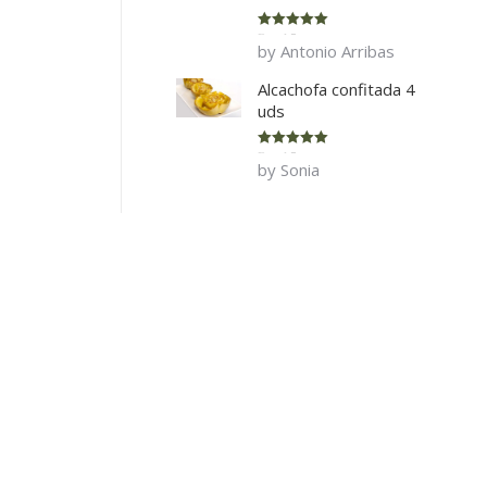
Rated
5
out
by Antonio Arribas
of 5
Alcachofa confitada 4
uds
Rated
5
out
by Sonia
of 5