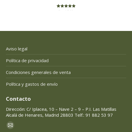
Rated
5.00
out of 5
Aviso legal
Política de privacidad
Condiciones generales de venta
Política y gastos de envío
Contacto
Dirección: C/ Iplacea, 10 – Nave 2 – 9 – P.I. Las Matillas
Alcalá de Henares, Madrid 28803 Telf.: 91 882 53 97
Encuéntranos en:
Mail