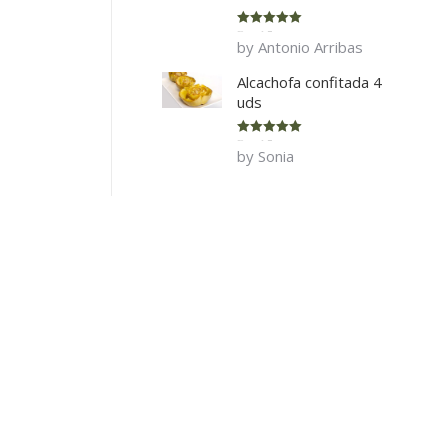
Rated
5
out
by Antonio Arribas
of 5
Alcachofa confitada 4
uds
Rated
5
out
by Sonia
of 5