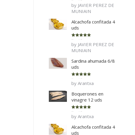
Rated
5
out
by JAVIER PEREZ DE
of 5
MUNIAIN
Alcachofa confitada 4
uds
Rated
5
out
by JAVIER PEREZ DE
of 5
MUNIAIN
Sardina ahumada 6/8
uds
Rated
5
out
by Arantxa
of 5
Boquerones en
vinagre 12 uds
Rated
5
out
by Arantxa
of 5
Alcachofa confitada 4
uds