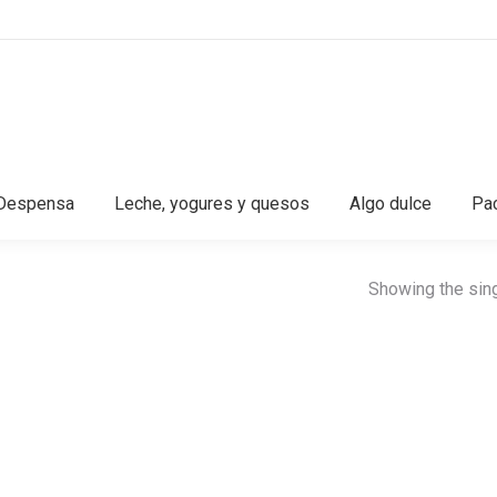
Despensa
Leche, yogures y quesos
Algo dulce
Pac
Showing the sing