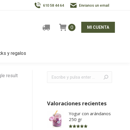
610 58 44 64
Envianos un email
0
MI CUENTA
ks y regalos
Buscar:
le result
Valoraciones recientes
Yogur con arándanos
250 gr