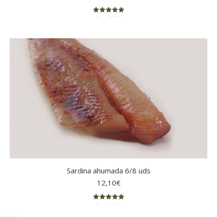
Rated
5.00
out of 5
Sardina ahumada 6/8 uds
12,10
€
Rated
5.00
out of 5