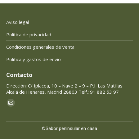
Aviso legal
Política de privacidad
Condiciones generales de venta
Política y gastos de envío
Contacto
Dirección: C/ Iplacea, 10 – Nave 2 – 9 – P.I. Las Matillas
Alcalá de Henares, Madrid 28803 Telf.: 91 882 53 97
Encuéntranos en:
Mail
page
opens
©Sabor peninsular en casa
in
new